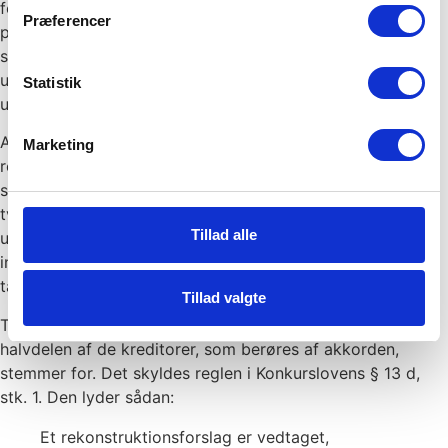
for at tilgodese skyldnerens interesse i at få slettet en
Præferencer
personlig gæld. Endelig bemærkede Højesteret, at
skyldnerens pensionsopsparingsforhold, herunder en
udskydelse af udbetalingstidspunktet, ikke havde
Statistik
usædvanlig karakter.
Anmodning om tvangsakkord sker via en anmodning om
Marketing
rekonstruktion og kan indgives af såvel personer som
selskaber. Det er ikke ukompliceret at etablere en
tvangsakkord og vi anbefaler derfor, at vi først
Tillad alle
uforpligtende drøfter om mulighederne er til stede. De
indledende telefoniske drøftelser eller det første møde
tager vi os ikke betalt for.
Tillad valgte
Til vedtagelse af et akkordforslag kræves nu kun, at
halvdelen af de kreditorer, som berøres af akkorden,
stemmer for. Det skyldes reglen i Konkurslovens § 13 d,
stk. 1. Den lyder sådan:
Et rekonstruktionsforslag er vedtaget,