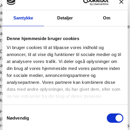
Akkorden kan dog ikke gennemføres, hvis retten skønner,
at den næsten udelukkende tilgodeser skyldnerens
Samtykke
Detaljer
Om
interesse i at få slettet personlig gæld).I en dom fra
Højesteret (kaldet U 2018.3090 H) nægtedes stadfæstelse
af en tvangsakkord af et rekonstruktionsforslag om
Denne hjemmeside bruger cookies
tvangsakkord med en dividende på 1,03 %.
Vi bruger cookies til at tilpasse vores indhold og
Det er dog ikke udelukket at få en akkord igennem selv
annoncer, til at vise dig funktioner til sociale medier og til
for en personlig skyldner selv med en meget lille
at analysere vores trafik. Vi deler også oplysninger om
akkordprocent. Det har Højesteret bestemt i en dom
din brug af vores hjemmeside med vores partnere inden
kaldet. I U 2019.1859 H. Her sagde Højesteret ja
for sociale medier, annonceringspartnere og
(stadfæstede et rekonstruktionsforslag) til en
analysepartnere. Vores partnere kan kombinere disse
tvangsakkord med en dividende på 4,8 %. Det skyldes, at
data med andre oplysninger, du har givet dem, eller som
hvis der var gennemført en konkurs var den forventede
de har indsamlet fra din brug af deres tjenester.
konkursdividende 0 %.
Højesteret henviste til, at gælden ikke hidrørte fra en
Samtykkevalg
personlig konkurs, hvorfor Højesteret ikke fandt, at
Nødvendig
rekonstruktionsforslaget næsten udelukkende kunne anses