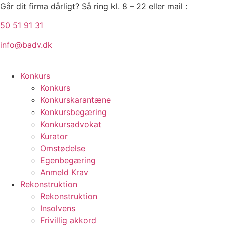
Videre
Går dit firma dårligt? Så ring kl. 8 – 22 eller mail :
til
50 51 91 31
indhold
info@badv.dk
Konkurs
Konkurs
Konkurskarantæne
Konkursbegæring
Konkursadvokat
Kurator
Omstødelse
Egenbegæring
Anmeld Krav
Rekonstruktion
Rekonstruktion
Insolvens
Frivillig akkord