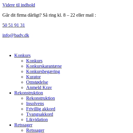
Videre til indhold
Går dit firma dårligt? Så ring kl. 8 – 22 eller mail :
50 51 91 31
info@badv.dk
Konkurs
Konkurs
Konkurskarantæne
Konkursbegæring
Kurator
Omstødelse
Anmeld Krav
Rekonstruktion
Rekonstruktion
Insolvens
Frivillig akkord
Tvangsakkord
Likvidation
Retssager
Retssager