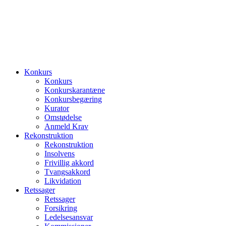
Konkurs
Konkurs
Konkurskarantæne
Konkursbegæring
Kurator
Omstødelse
Anmeld Krav
Rekonstruktion
Rekonstruktion
Insolvens
Frivillig akkord
Tvangsakkord
Likvidation
Retssager
Retssager
Forsikring
Ledelsesansvar